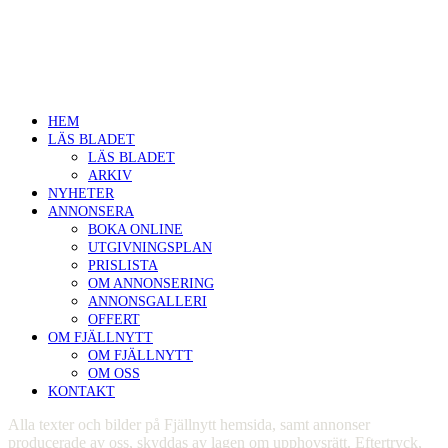
Söromsjön 201
846 73 Funäsdalen
info@fjallnytt.com
+46 684 107 18
HEM
LÄS BLADET
LÄS BLADET
ARKIV
NYHETER
ANNONSERA
BOKA ONLINE
UTGIVNINGSPLAN
PRISLISTA
OM ANNONSERING
ANNONSGALLERI
OFFERT
OM FJÄLLNYTT
OM FJÄLLNYTT
OM OSS
KONTAKT
Alla texter och bilder på Fjällnytt hemsida, samt annonser
producerade av oss, skyddas av lagen om upphovsrätt. Eftertryck,