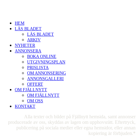
info@fjallnytt.com
+46 684 107 18
HEM
LÄS BLADET
LÄS BLADET
ARKIV
NYHETER
ANNONSERA
BOKA ONLINE
UTGIVNINGSPLAN
PRISLISTA
OM ANNONSERING
ANNONSGALLERI
OFFERT
OM FJÄLLNYTT
OM FJÄLLNYTT
OM OSS
KONTAKT
Alla texter och bilder på Fjällnytt hemsida, samt annonser
producerade av oss, skyddas av lagen om upphovsrätt. Eftertryck,
publicering på sociala medier eller egna hemsidor, eller annan
kopiering är förbjuden.*