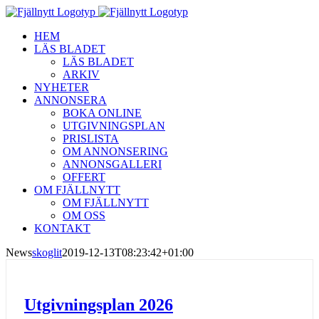
Fortsätt
till
HEM
innehållet
LÄS BLADET
LÄS BLADET
ARKIV
NYHETER
ANNONSERA
BOKA ONLINE
UTGIVNINGSPLAN
PRISLISTA
OM ANNONSERING
ANNONSGALLERI
OFFERT
OM FJÄLLNYTT
OM FJÄLLNYTT
OM OSS
KONTAKT
News
skoglit
2019-12-13T08:23:42+01:00
Utgivningsplan 2026