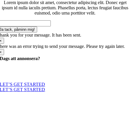
Lorem ipsum dolor sit amet, consectetur adipiscing elit. Donec eget
ipsum id nulla iaculis pretium. Phasellus porta, lectus feugiat faucibus
euismod, odio urna porttitor velit.
Ja tack, påminn mig!
hank you for your message. It has been sent.
×
here was an error trying to send your message. Please try again later.
×
Dags att annonsera?
Skicka ett mail eller ring oss på 0684-107 18 så berättar vi mer! Eller ta
en titt i prislistan för att planera din annonsering.
LET’S GET STARTED
LET’S GET STARTED
Fjällnytt AB
Söromsjön 201
846 73 Funäsdalen