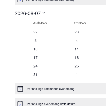
Notis
2026-08-07
Välj
Kalender
datum.
M
MÅNDAG
T
TISDAG
av
0
0
27
28
Evenemang
evenemang
evenemang
0
0
3
4
evenemang
evenemang
0
0
10
11
evenemang
evenemang
0
0
17
18
evenemang
evenemang
0
0
24
25
evenemang
evenemang
0
0
31
1
evenemang
evenemang
Det finns inga kommande evenemang.
Notis
Det finns inga evenemang detta datum.
Notis