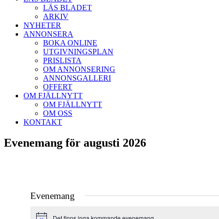
LÄS BLADET
ARKIV
NYHETER
ANNONSERA
BOKA ONLINE
UTGIVNINGSPLAN
PRISLISTA
OM ANNONSERING
ANNONSGALLERI
OFFERT
OM FJÄLLNYTT
OM FJÄLLNYTT
OM OSS
KONTAKT
Evenemang för augusti 2026
Evenemang
Det finns inga kommande evenemang.